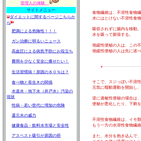
管理人の体験
サイトメニュー
食物繊維は、不溶性食物
ダイエットに関するページこちらか
水にはとけない不溶性食物繊
ら
吸収されずに腸内を移動。途
肥満による危険性！！！
水を吸って膨張する。
ガン治療に明るいニュース
弛緩性便秘の人は、この不溶
弛緩性便秘の人は先に述べた
高血圧による病気予防にお役立ち
費用を少なく安全に痩せたい！
生活習慣病！原因の８０％は？
そこで、スジっぽい不溶性食
食べ物と長生きの関係
元気に蠕動運動を開始し、便
水道水・地下水（井戸水）汚染の
現状
逆に過敏性便秘の場合は、不
便秘が悪化したり、下痢を起
性病・若い世代に増加の危険
還元水の威力
不溶性食物繊維は、イモ類や
もう一方の水溶性食物繊維は
健康食品・飲料水市場と安全性
アスベスト吸引が原因の癌
また、水分を抱き込んで、ゼ