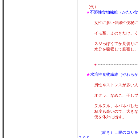
（例）
★
不溶性食物繊維（かたい食
女性に多い弛緩性便秘に効
イモ類、えのきだけ、くる
スジっぽくてか見切りにくく
水分を吸収して膨張し、腸壁
★
水溶性食物繊維（やわら
男性やストレスが多い人に
オクラ、なめこ、干しプルー
ヌルヌル、ネバネバした食品
粘度も高いので、大きな刺激
便を体外に出す。
（続き）→腸のコリ
ＴＯＰ