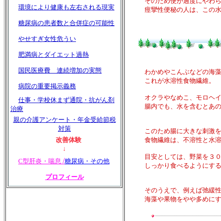
そのため便が過度にやわらか
環境により健康も左右される現実
痙攣性便秘の人は、この水溶
糖尿病の患者数と合併症の可能性
やせすぎ女性危うい
肥満病とダイエット過熱
国民医療費 連続増加の実態
わかめやこんぶなどの海藻を
これが水溶性食物繊維。
病院の重要掲示義務
オクラやなめこ、モロヘイヤ
仕事・学校休まず通院・抗がん剤
腸内でも、水を含むとあのよ
治療
親の介護アンケート・年金受給節税
対策
このため腸に大きな刺激を与
改善体験
食物繊維は、不溶性と水溶性
↓
目安としては、野菜を３００
/
C型肝炎・
喘息
糖尿病・その他
しっかり食べるようにする
プロフィール
そのうえで、例えば弛緩性便
海藻や果物をやや多めにする