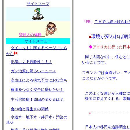
サイトマップ
「PR」
ＴＶでも取上げられ
管理人の体験
環境が変われば病
■
サイトメニュー
◆
アメリカに行った日
ダイエットに関するページこちら
から
同じ人間なのに、住むと
肥満による危険性！！！
いることです。
ガン治療に明るいニュース
フランスでは食道ガン、アメ
ことなどがそうです。
高血圧による病気予防にお役立ち
費用を少なく安全に痩せたい！
このような違いが人種にによ
疑問に答えてくれる、素晴ら
生活習慣病！原因の８０％は？
食べ物と長生きの関係
水道水・地下水（井戸水）汚染の
現状
日本人の移民を追跡調査した