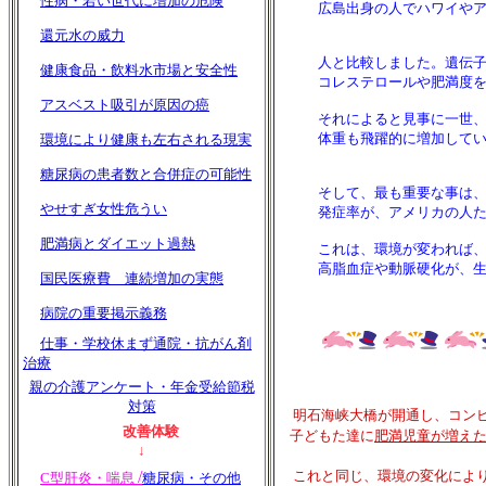
性病・若い世代に増加の危険
広島出身の人でハワイやアメ
還元水の威力
人と比較しました。遺伝子的
健康食品・飲料水市場と安全性
コレステロールや肥満度を
アスベスト吸引が原因の癌
それによると見事に一世、二
体重も飛躍的に増加してい
環境により健康も左右される現実
糖尿病の患者数と合併症の可能性
そして、最も重要な事は、比
やせすぎ女性危うい
発症率が、アメリカの人たち
肥満病とダイエット過熱
これは、環境が変われば、病
高脂血症や動脈硬化が、生活
国民医療費 連続増加の実態
病院の重要掲示義務
仕事・学校休まず通院・抗がん剤
治療
親の介護アンケート・年金受給節税
対策
明石海峡大橋が開通し、コンビ
改善体験
子どもた達に
肥満児童が増え
↓
/
これと同じ、環境の変化によ
C型肝炎・
喘息
糖尿病・
その他