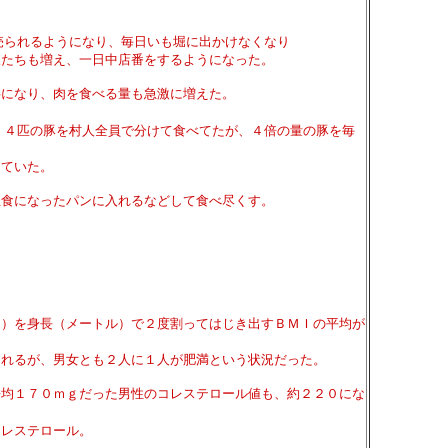
売られるようになり、毎日いも堀に出かけなくなり
たちも増え、一日中店番をするようになった。
になり、肉を食べる量も急激に増えた。
、４匹の豚を村人全員で分けて食べてたが、４倍の量の豚を毎
ていた。
食になったパンに入れるなどして食べ尽くす。
。
）を身長（メートル）で２度割ってはじき出すＢＭＩの平均が
れるが、男女とも２人に１人が肥満という状況だった。
均１７０ｍｇだった男性のコレステロール値も、約２２０にな
レステロール。