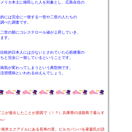
リカ本土に移民した人を対象とし、広島在住の
には完全に一致する一世や二世の人たちの
調べた調査です。
世の順にコレステロール値が上昇していき、
ます。
較的日本人には少ないとされていた心筋梗塞の
と完全に一致しているということです。
気が変わってしまうという典型例です。
習慣病といわれるゆえんでしょう。
ニが進出したことが原因で（！？）兵庫県の淡路島で暮らす
.
た。
り南米エクアドルにある長寿の里、ビルカバンバを家森氏が語