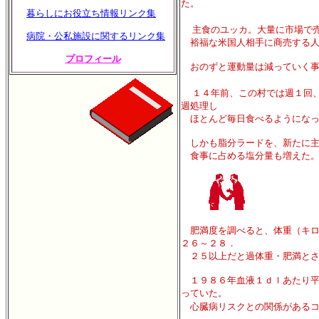
た。
暮らしにお役立ち情報リンク集
主食のユッカ。大量に市場で
病院・公私施設に関するリンク集
裕福な米国人相手に商売する人
プロフィール
おのずと運動量は減っていく事
１４年前、この村では週１回
週処理し
ほとんど毎日食べるようになっ
しかも脂分ラードを、新たに主
食事に占める塩分量も増えた
肥満度を調べると、体重（キロ
２６～２８．
２５以上だと過体重・肥満とさ
１９８６年血液１ｄｌあたり平
っていた。
心臓病リスクとの関係があるコ