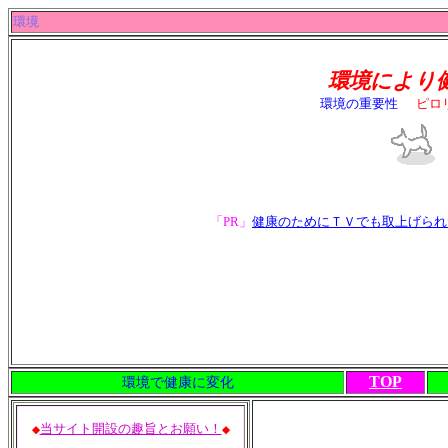
環境
環境により健康も左
環境の重要性
「PR」
健康のためにＴＶでも取上げられ
TOP
環境で健康に変化
当サイト開設の趣旨とお願い！
◆
◆