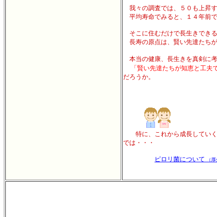
我々の調査では、５０も上昇す
平均寿命でみると、１４年前で
そこに住むだけで長生きできる
長寿の原点は、賢い先達たちが
本当の健康、長生きを真剣に考
「賢い先達たちが知恵と工夫
だろうか。
特に、これから成長していく子
では・・・
ピロリ菌について
（厚