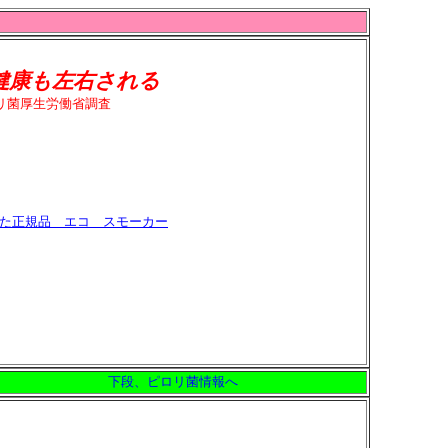
右される
ピロリ菌厚生労働省調査
た正規品 エコ スモーカー
下段、ピロリ菌情報へ