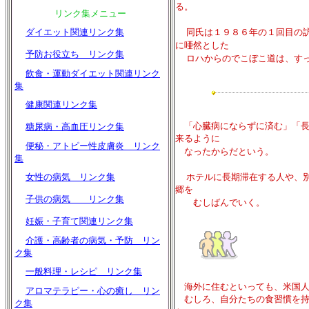
る。
リンク集メニュー
ダイエット関連リンク集
同氏は１９８６年の１回目の
に唖然とした
予防お役立ち リンク集
ロハからのでこぼこ道は、す
飲食・運動ダイエット関連リンク
集
健康関連リンク集
「心臓病にならずに済む」「長
糖尿病・高血圧リンク集
来るように
便秘・アトピー性皮膚炎 リンク
なったからだという。
集
女性の病気 リンク集
ホテルに長期滞在する人や、
郷を
子供の病気 リンク集
むしばんでいく。
妊娠・子育て関連リンク集
介護・高齢者の病気・予防 リン
ク集
一般料理・レシピ リンク集
海外に住むといっても、米国人
アロマテラピー・心の癒し リン
むしろ、自分たちの食習慣を持
ク集